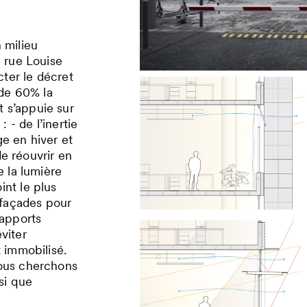
 milieu
, rue Louise
ter le décret
 de 60% la
 s’appuie sur
: - de l’inertie
ge en hiver et
de réouvrir en
e la lumière
int le plus
s façades pour
 apports
viter
t immobilisé.
Nous cherchons
nsi que