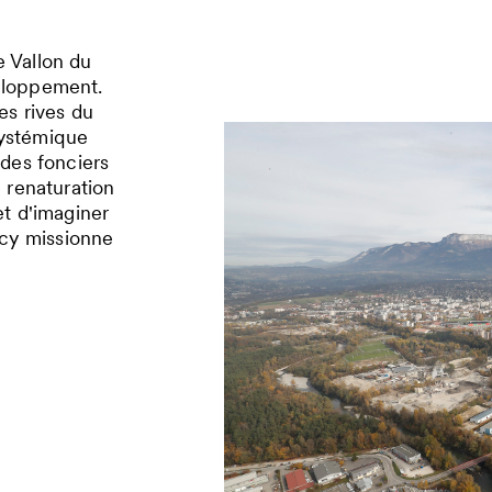
e Vallon du
veloppement.
es rives du
systémique
 des fonciers
e renaturation
et d'imaginer
cy missionne