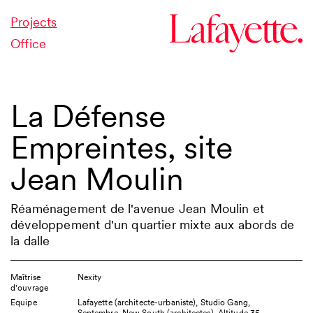
Projects
Office
La Défense
Empreintes, site
Jean Moulin
Réaménagement de l'avenue Jean Moulin et
développement d'un quartier mixte aux abords de
la dalle
Maîtrise
Nexity
d'ouvrage
Equipe
Lafayette (architecte-urbaniste), Studio Gang,
Septembre, New South (architectes), Altitude 35