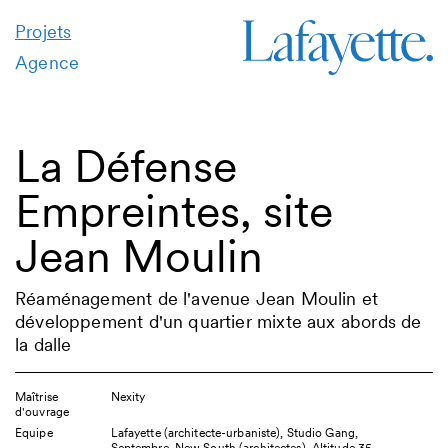
Projets
Agence
La Défense
Empreintes, site
Jean Moulin
Réaménagement de l'avenue Jean Moulin et
développement d'un quartier mixte aux abords de
la dalle
Maîtrise
Nexity
d'ouvrage
Equipe
Lafayette (architecte-urbaniste), Studio Gang,
Septembre, New South (architectes), Altitude 35